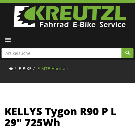
Toggle navigation
E-BIKE
E-MTB Hardtail
KELLYS Tygon R90 P L
29" 725Wh