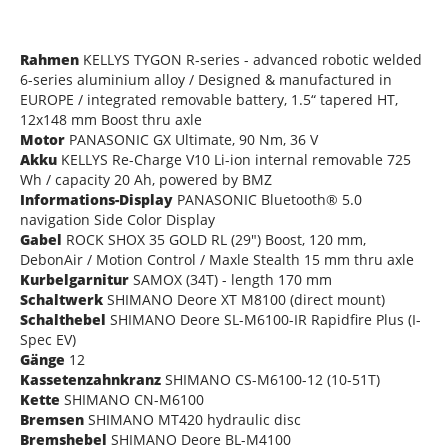
Rahmen
KELLYS TYGON R-series - advanced robotic welded
6-series aluminium alloy / Designed & manufactured in
EUROPE / integrated removable battery, 1.5“ tapered HT,
12x148 mm Boost thru axle
Motor
PANASONIC GX Ultimate, 90 Nm, 36 V
Akku
KELLYS Re-Charge V10 Li-ion internal removable 725
Wh / capacity 20 Ah, powered by BMZ
Informations-Display
PANASONIC Bluetooth® 5.0
navigation Side Color Display
Gabel
ROCK SHOX 35 GOLD RL (29") Boost, 120 mm,
DebonAir / Motion Control / Maxle Stealth 15 mm thru axle
Kurbelgarnitur
SAMOX (34T) - length 170 mm
Schaltwerk
SHIMANO Deore XT M8100 (direct mount)
Schalthebel
SHIMANO Deore SL-M6100-IR Rapidfire Plus (I-
Spec EV)
Gänge
12
Kassetenzahnkranz
SHIMANO CS-M6100-12 (10-51T)
Kette
SHIMANO CN-M6100
Bremsen
SHIMANO MT420 hydraulic disc
Bremshebel
SHIMANO Deore BL-M4100