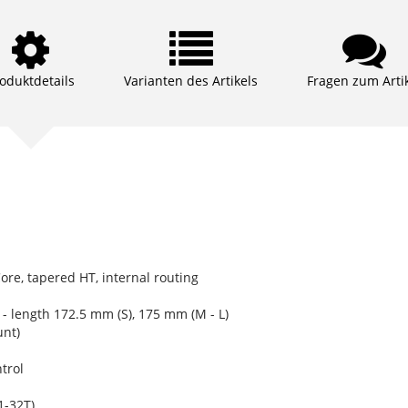
oduktdetails
Varianten des Artikels
Fragen zum Arti
re, tapered HT, internal routing
 length 172.5 mm (S), 175 mm (M - L)
nt)
trol
-32T)