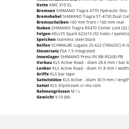
Kette
KMC X10 EL
Bremsen
SHIMANO Tiagra 4770 Hydraulic Disc
Bremshebel
SHIMANO Tiagra ST-4720 Dual Con
Bremsscheiben
160 mm front / 160 mm rear
Naben
SHIMANO Tiagra RS470 Center Lock (32 
Felgen
KELLYS Spark 622x15 (32 holes / eyelets)
Speichen
stainless steel black
Reifen
SCHWALBE Lugano 25-622 (700x25C) K-Gu
Steuersatz
FSA 1.5 integrated
Innenlager
SHIMANO Press-Fit BB-RS500-PB
Vorbau
KLS Active Road - diam 28.6 mm / bar b
Lenker
KLS Active Road - diam 31.8 mm / width
Griffe
KLS bar tape
Sattelstütze
KLS Active - diam 30.9 mm / lengt
Sattel
KLS SlipStream cr-mo rails
Rahmengrössen
M / L
Gewicht
9,10 (M)