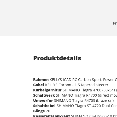
Pr
Produktdetails
Rahmen
KELLYS iCAD RC Carbon Sport, Power Co
Gabel
KELLYS Carbon - 1.5 tapered steerer
Kurbelgarnitur
SHIMANO Tiagra 4700 (50x34T) -
Schaltwerk
SHIMANO Tiagra R4700 (direct mou
Umwerfer
SHIMANO Tiagra R4703 (braze on)
Schalthebel
SHIMANO Tiagra ST-4720 Dual Con
Gänge
20
Kassetenzahnkranz
SHIMANO CS-HG500-10 (11