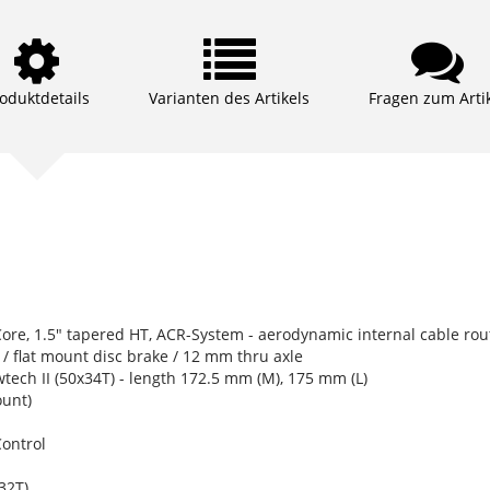
oduktdetails
Varianten des Artikels
Fragen zum Arti
re, 1.5" tapered HT, ACR-System - aerodynamic internal cable rout
/ flat mount disc brake / 12 mm thru axle
ch II (50x34T) - length 172.5 mm (M), 175 mm (L)
unt)
ontrol
32T)