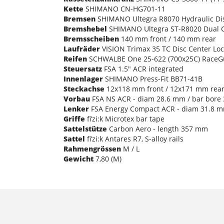
Kette
SHIMANO CN-HG701-11
Bremsen
SHIMANO Ultegra R8070 Hydraulic Di
Bremshebel
SHIMANO Ultegra ST-R8020 Dual C
Bremsscheiben
140 mm front / 140 mm rear
Laufräder
VISION Trimax 35 TC Disc Center Lo
Reifen
SCHWALBE One 25-622 (700x25C) RaceG
Steuersatz
FSA 1.5" ACR integrated
Innenlager
SHIMANO Press-Fit BB71-41B
Steckachse
12x118 mm front / 12x171 mm rea
Vorbau
FSA NS ACR - diam 28.6 mm / bar bore 3
Lenker
FSA Energy Compact ACR - diam 31.8 mm
Griffe
fi’zi:k Microtex bar tape
Sattelstütze
Carbon Aero - length 357 mm
Sattel
fi’zi:k Antares R7, S-alloy rails
Rahmengrössen
M / L
Gewicht
7,80 (M)