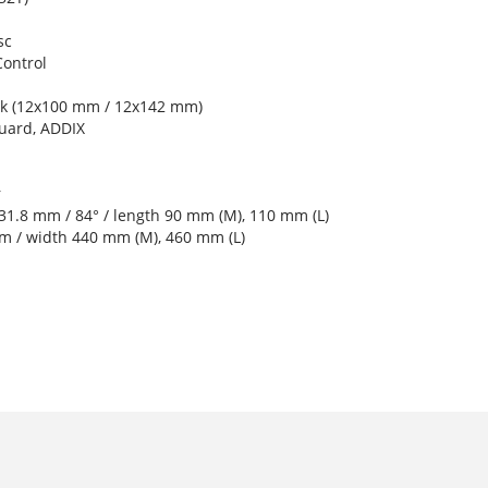
sc
ontrol
ck (12x100 mm / 12x142 mm)
uard, ADDIX
r
1.8 mm / 84° / length 90 mm (M), 110 mm (L)
 / width 440 mm (M), 460 mm (L)