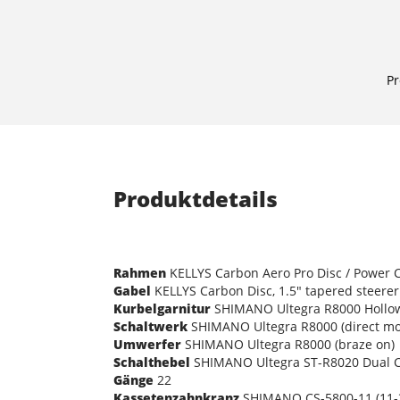
Pr
Produktdetails
Rahmen
KELLYS Carbon Aero Pro Disc / Power Co
Gabel
KELLYS Carbon Disc, 1.5" tapered steerer 
Kurbelgarnitur
SHIMANO Ultegra R8000 Hollowte
Schaltwerk
SHIMANO Ultegra R8000 (direct mo
Umwerfer
SHIMANO Ultegra R8000 (braze on)
Schalthebel
SHIMANO Ultegra ST-R8020 Dual C
Gänge
22
Kassetenzahnkranz
SHIMANO CS-5800-11 (11-