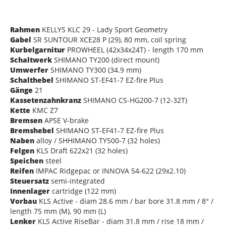
Rahmen
KELLYS KLC 29 - Lady Sport Geometry
Gabel
SR SUNTOUR XCE28 P (29), 80 mm, coil spring
Kurbelgarnitur
PROWHEEL (42x34x24T) - length 170 mm
Schaltwerk
SHIMANO TY200 (direct mount)
Umwerfer
SHIMANO TY300 (34.9 mm)
Schalthebel
SHIMANO ST-EF41-7 EZ-fire Plus
Gänge
21
Kassetenzahnkranz
SHIMANO CS-HG200-7 (12-32T)
Kette
KMC Z7
Bremsen
APSE V-brake
Bremshebel
SHIMANO ST-EF41-7 EZ-fire Plus
Naben
alloy / SHHIMANO TY500-7 (32 holes)
Felgen
KLS Draft 622x21 (32 holes)
Speichen
steel
Reifen
IMPAC Ridgepac or INNOVA 54-622 (29x2.10)
Steuersatz
semi-integrated
Innenlager
cartridge (122 mm)
Vorbau
KLS Active - diam 28.6 mm / bar bore 31.8 mm / 8° /
length 75 mm (M), 90 mm (L)
Lenker
KLS Active RiseBar - diam 31.8 mm / rise 18 mm /