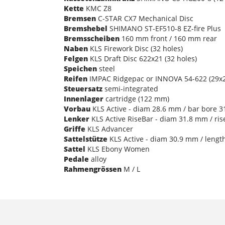
Kette
KMC Z8
Bremsen
C-STAR CX7 Mechanical Disc
Bremshebel
SHIMANO ST-EF510-8 EZ-fire Plus
Bremsscheiben
160 mm front / 160 mm rear
Naben
KLS Firework Disc (32 holes)
Felgen
KLS Draft Disc 622x21 (32 holes)
Speichen
steel
Reifen
IMPAC Ridgepac or INNOVA 54-622 (29x2
Steuersatz
semi-integrated
Innenlager
cartridge (122 mm)
Vorbau
KLS Active - diam 28.6 mm / bar bore 3
Lenker
KLS Active RiseBar - diam 31.8 mm / ri
Griffe
KLS Advancer
Sattelstütze
KLS Active - diam 30.9 mm / lengt
Sattel
KLS Ebony Women
Pedale
alloy
Rahmengrössen
M / L