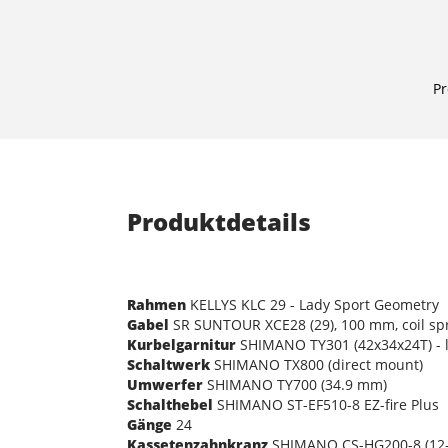
Pr
Produktdetails
Rahmen
KELLYS KLC 29 - Lady Sport Geometry
Gabel
SR SUNTOUR XCE28 (29), 100 mm, coil sp
Kurbelgarnitur
SHIMANO TY301 (42x34x24T) - 
Schaltwerk
SHIMANO TX800 (direct mount)
Umwerfer
SHIMANO TY700 (34.9 mm)
Schalthebel
SHIMANO ST-EF510-8 EZ-fire Plus
Gänge
24
Kassetenzahnkranz
SHIMANO CS-HG200-8 (12-