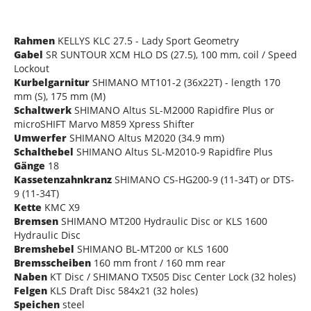
Rahmen
KELLYS KLC 27.5 - Lady Sport Geometry
Gabel
SR SUNTOUR XCM HLO DS (27.5), 100 mm, coil / Speed
Lockout
Kurbelgarnitur
SHIMANO MT101-2 (36x22T) - length 170
mm (S), 175 mm (M)
Schaltwerk
SHIMANO Altus SL-M2000 Rapidfire Plus or
microSHIFT Marvo M859 Xpress Shifter
Umwerfer
SHIMANO Altus M2020 (34.9 mm)
Schalthebel
SHIMANO Altus SL-M2010-9 Rapidfire Plus
Gänge
18
Kassetenzahnkranz
SHIMANO CS-HG200-9 (11-34T) or DTS-
9 (11-34T)
Kette
KMC X9
Bremsen
SHIMANO MT200 Hydraulic Disc or KLS 1600
Hydraulic Disc
Bremshebel
SHIMANO BL-MT200 or KLS 1600
Bremsscheiben
160 mm front / 160 mm rear
Naben
KT Disc / SHIMANO TX505 Disc Center Lock (32 holes)
Felgen
KLS Draft Disc 584x21 (32 holes)
Speichen
steel