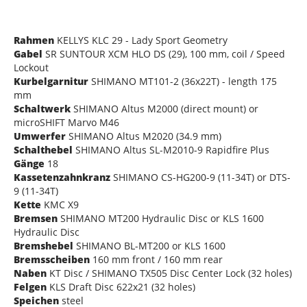
Rahmen
KELLYS KLC 29 - Lady Sport Geometry
Gabel
SR SUNTOUR XCM HLO DS (29), 100 mm, coil / Speed
Lockout
Kurbelgarnitur
SHIMANO MT101-2 (36x22T) - length 175
mm
Schaltwerk
SHIMANO Altus M2000 (direct mount) or
microSHIFT Marvo M46
Umwerfer
SHIMANO Altus M2020 (34.9 mm)
Schalthebel
SHIMANO Altus SL-M2010-9 Rapidfire Plus
Gänge
18
Kassetenzahnkranz
SHIMANO CS-HG200-9 (11-34T) or DTS-
9 (11-34T)
Kette
KMC X9
Bremsen
SHIMANO MT200 Hydraulic Disc or KLS 1600
Hydraulic Disc
Bremshebel
SHIMANO BL-MT200 or KLS 1600
Bremsscheiben
160 mm front / 160 mm rear
Naben
KT Disc / SHIMANO TX505 Disc Center Lock (32 holes)
Felgen
KLS Draft Disc 622x21 (32 holes)
Speichen
steel