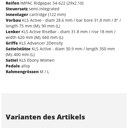
Reifen
IMPAC Ridgepac 54-622 (29x2.10)
Steuersatz
semi-integrated
Innenlager
cartridge (122 mm)
Vorbau
KLS Active - diam 28.6 mm / bar bore 31.8 mm / 8° /
length 75 mm (M), 90 mm (L)
Lenker
KLS Active RiseBar - diam 31.8 mm / rise 18 mm /
width 620 mm (M), 660 mm (L)
Griffe
KLS Advancer 2Density
Sattelstütze
KLS Active - diam 30.9 mm / length 350 mm
(M), 400 mm (L)
Sattel
KLS Ebony Women
Pedale
alloy
Rahmengrössen
M / L
Varianten des Artikels