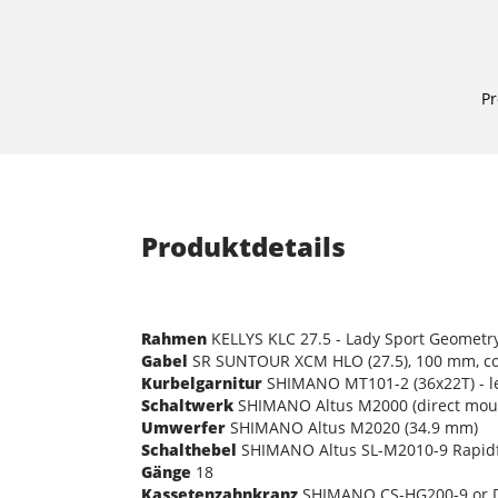
Pr
Produktdetails
Rahmen
KELLYS KLC 27.5 - Lady Sport Geometr
Gabel
SR SUNTOUR XCM HLO (27.5), 100 mm, coi
Kurbelgarnitur
SHIMANO MT101-2 (36x22T) - l
Schaltwerk
SHIMANO Altus M2000 (direct mou
Umwerfer
SHIMANO Altus M2020 (34.9 mm)
Schalthebel
SHIMANO Altus SL-M2010-9 Rapidf
Gänge
18
Kassetenzahnkranz
SHIMANO CS-HG200-9 or D