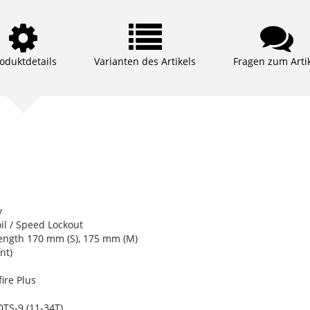
oduktdetails
Varianten des Artikels
Fragen zum Arti
y
l / Speed Lockout
ength 170 mm (S), 175 mm (M)
nt)
ire Plus
TS-9 (11-34T)