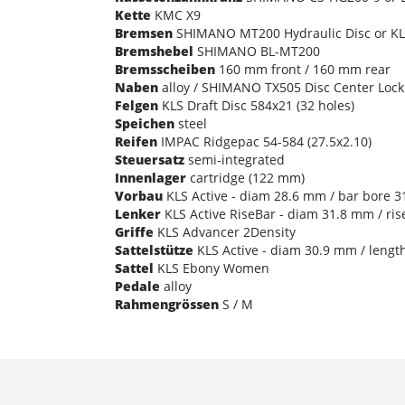
Kette
KMC X9
Bremsen
SHIMANO MT200 Hydraulic Disc or KLS
Bremshebel
SHIMANO BL-MT200
Bremsscheiben
160 mm front / 160 mm rear
Naben
alloy / SHIMANO TX505 Disc Center Lock 
Felgen
KLS Draft Disc 584x21 (32 holes)
Speichen
steel
Reifen
IMPAC Ridgepac 54-584 (27.5x2.10)
Steuersatz
semi-integrated
Innenlager
cartridge (122 mm)
Vorbau
KLS Active - diam 28.6 mm / bar bore 3
Lenker
KLS Active RiseBar - diam 31.8 mm / ri
Griffe
KLS Advancer 2Density
Sattelstütze
KLS Active - diam 30.9 mm / leng
Sattel
KLS Ebony Women
Pedale
alloy
Rahmengrössen
S / M