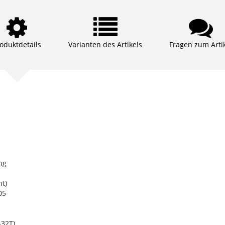
oduktdetails
Varianten des Artikels
Fragen zum Arti
ng
t)
05
32T)