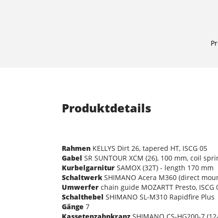
Pr
Produktdetails
Rahmen
KELLYS Dirt 26, tapered HT, ISCG 05
Gabel
SR SUNTOUR XCM (26), 100 mm, coil spri
Kurbelgarnitur
SAMOX (32T) - length 170 mm
Schaltwerk
SHIMANO Acera M360 (direct moun
Umwerfer
chain guide MOZARTT Presto, ISCG 
Schalthebel
SHIMANO SL-M310 Rapidfire Plus
Gänge
7
Kassetenzahnkranz
SHIMANO CS-HG200-7 (12-