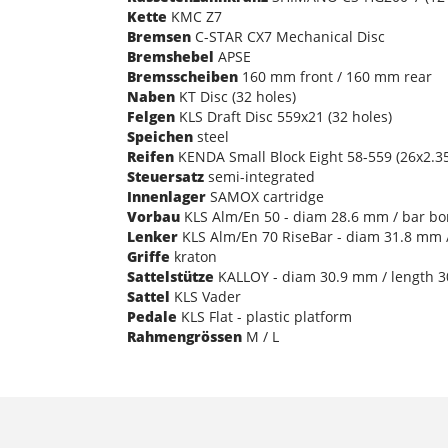
Kette
KMC Z7
Bremsen
C-STAR CX7 Mechanical Disc
Bremshebel
APSE
Bremsscheiben
160 mm front / 160 mm rear
Naben
KT Disc (32 holes)
Felgen
KLS Draft Disc 559x21 (32 holes)
Speichen
steel
Reifen
KENDA Small Block Eight 58-559 (26x2.35
Steuersatz
semi-integrated
Innenlager
SAMOX cartridge
Vorbau
KLS Alm/En 50 - diam 28.6 mm / bar bo
Lenker
KLS Alm/En 70 RiseBar - diam 31.8 mm 
Griffe
kraton
Sattelstütze
KALLOY - diam 30.9 mm / length 
Sattel
KLS Vader
Pedale
KLS Flat - plastic platform
Rahmengrössen
M / L