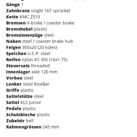
Gänge
1
Zahnkranz
single 16T sprocket
Kette
KMC Z510
Bremsen
V-brake / coaster brake
Bremshebel
plastic
Bremsinnenzüge
steel
Naben
steel / coaster brake hub
Felgen
305x20 (20 holes)
Speichen
U.C.P. steel
Reifen
nylon 47-305 (16x1.75)
Steuersatz
threaded
Innenlager
axle 120 mm
Vorbau
steel
Lenker
steel RiseBar
Griffe
plastic
Sattelstütze
steel
Sattel
KLS Junior
Pedale
plastic
Schutzbleche
plastic
Zubehör
bell
Rahmengrössen
245 mm