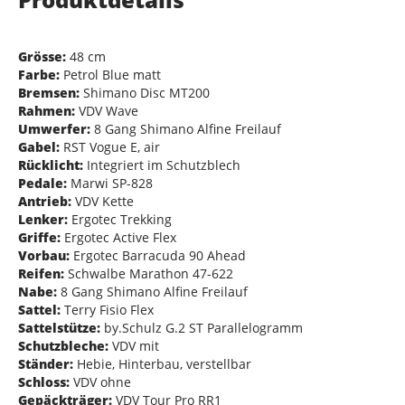
Grösse:
48 cm
Farbe:
Petrol Blue matt
Bremsen:
Shimano Disc MT200
Rahmen:
VDV Wave
Umwerfer:
8 Gang Shimano Alfine Freilauf
Gabel:
RST Vogue E, air
Rücklicht:
Integriert im Schutzblech
Pedale:
Marwi SP-828
Antrieb:
VDV Kette
Lenker:
Ergotec Trekking
Griffe:
Ergotec Active Flex
Vorbau:
Ergotec Barracuda 90 Ahead
Reifen:
Schwalbe Marathon 47-622
Nabe:
8 Gang Shimano Alfine Freilauf
Sattel:
Terry Fisio Flex
Sattelstütze:
by.Schulz G.2 ST Parallelogramm
Schutzbleche:
VDV mit
Ständer:
Hebie, Hinterbau, verstellbar
Schloss:
VDV ohne
Gepäckträger:
VDV Tour Pro RR1