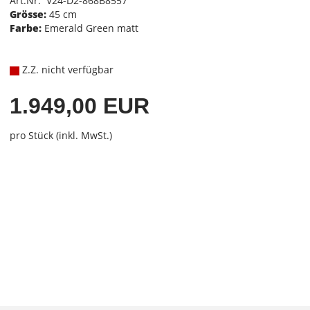
Art.Nr. V24-D2-868B8557
Grösse:
45 cm
Farbe:
Emerald Green matt
Z.Z. nicht verfügbar
1.949,00 EUR
pro Stück (inkl. MwSt.)