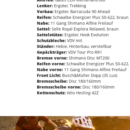
Lenker:
Ergotec Trekking
Vorbau:
Ergotec Barracuda 90 Ahead
Reifen:
Schwalbe Energizer Plus 50-622, braun
Nabe:
11 Gang Shimano Alfine Freilauf
Sattel:
Selle Royal Explora Relaxed, braun
Sattelstütze:
Ergotec Hook Evolution
Schutzbleche:
VDV mit
Ständer:
Hebie, Hinterbau, verstellbar
Gepäckträger:
VDV Tour Pro RR1
Bremse vorne:
Shimano Disc MT200
Reifen vorne:
Schwalbe Energizer Plus 50-622,
Nabe vorne:
11 Gang Shimano Alfine Freilauf
Front Licht:
Busch&Müller Dopp (35 Lux)
Bremsscheibe:
Disc 180/160mm
Bremsscheibe vorne:
Disc 180/160mm
Kettenschutz:
Velo Hesling 42Z