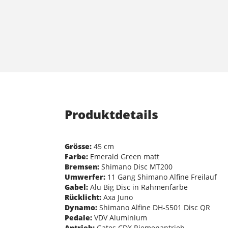
Produktdetails
Grösse:
45 cm
Farbe:
Emerald Green matt
Bremsen:
Shimano Disc MT200
Umwerfer:
11 Gang Shimano Alfine Freilauf
Gabel:
Alu Big Disc in Rahmenfarbe
Rücklicht:
Axa Juno
Dynamo:
Shimano Alfine DH-S501 Disc QR
Pedale:
VDV Aluminium
Antrieb:
Gates CDX Riemenantrieb