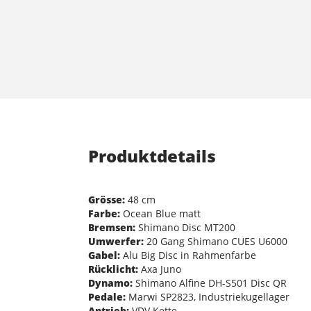
Produktdetails
Grösse:
48 cm
Farbe:
Ocean Blue matt
Bremsen:
Shimano Disc MT200
Umwerfer:
20 Gang Shimano CUES U6000
Gabel:
Alu Big Disc in Rahmenfarbe
Rücklicht:
Axa Juno
Dynamo:
Shimano Alfine DH-S501 Disc QR
Pedale:
Marwi SP2823, Industriekugellager
Antrieb:
VDV Kette