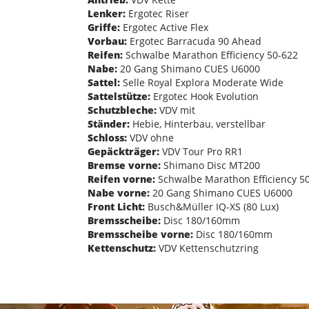
Lenker:
Ergotec Riser
Griffe:
Ergotec Active Flex
Vorbau:
Ergotec Barracuda 90 Ahead
Reifen:
Schwalbe Marathon Efficiency 50-622
Nabe:
20 Gang Shimano CUES U6000
Sattel:
Selle Royal Explora Moderate Wide
Sattelstütze:
Ergotec Hook Evolution
Schutzbleche:
VDV mit
Ständer:
Hebie, Hinterbau, verstellbar
Schloss:
VDV ohne
Gepäckträger:
VDV Tour Pro RR1
Bremse vorne:
Shimano Disc MT200
Reifen vorne:
Schwalbe Marathon Efficiency 5
Nabe vorne:
20 Gang Shimano CUES U6000
Front Licht:
Busch&Müller IQ-XS (80 Lux)
Bremsscheibe:
Disc 180/160mm
Bremsscheibe vorne:
Disc 180/160mm
Kettenschutz:
VDV Kettenschutzring