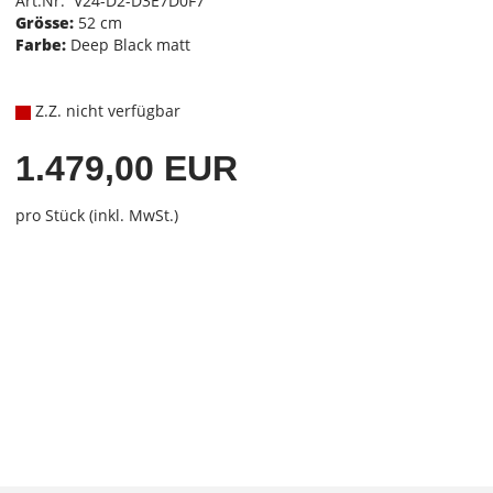
Art.Nr. V24-D2-D3E7D0F7
Grösse:
52 cm
Farbe:
Deep Black matt
Z.Z. nicht verfügbar
1.479,00 EUR
pro Stück (inkl. MwSt.)