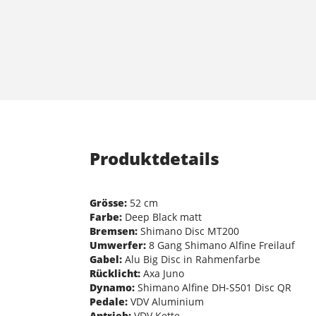
Produktdetails
Grösse:
52 cm
Farbe:
Deep Black matt
Bremsen:
Shimano Disc MT200
Umwerfer:
8 Gang Shimano Alfine Freilauf
Gabel:
Alu Big Disc in Rahmenfarbe
Rücklicht:
Axa Juno
Dynamo:
Shimano Alfine DH-S501 Disc QR
Pedale:
VDV Aluminium
Antrieb:
VDV Kette