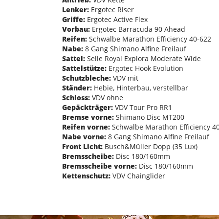
Lenker:
Ergotec Riser
Griffe:
Ergotec Active Flex
Vorbau:
Ergotec Barracuda 90 Ahead
Reifen:
Schwalbe Marathon Efficiency 40-622
Nabe:
8 Gang Shimano Alfine Freilauf
Sattel:
Selle Royal Explora Moderate Wide
Sattelstütze:
Ergotec Hook Evolution
Schutzbleche:
VDV mit
Ständer:
Hebie, Hinterbau, verstellbar
Schloss:
VDV ohne
Gepäckträger:
VDV Tour Pro RR1
Bremse vorne:
Shimano Disc MT200
Reifen vorne:
Schwalbe Marathon Efficiency 4
Nabe vorne:
8 Gang Shimano Alfine Freilauf
Front Licht:
Busch&Müller Dopp (35 Lux)
Bremsscheibe:
Disc 180/160mm
Bremsscheibe vorne:
Disc 180/160mm
Kettenschutz:
VDV Chainglider