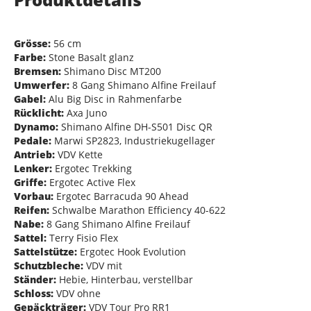
Grösse:
56 cm
Farbe:
Stone Basalt glanz
Bremsen:
Shimano Disc MT200
Umwerfer:
8 Gang Shimano Alfine Freilauf
Gabel:
Alu Big Disc in Rahmenfarbe
Rücklicht:
Axa Juno
Dynamo:
Shimano Alfine DH-S501 Disc QR
Pedale:
Marwi SP2823, Industriekugellager
Antrieb:
VDV Kette
Lenker:
Ergotec Trekking
Griffe:
Ergotec Active Flex
Vorbau:
Ergotec Barracuda 90 Ahead
Reifen:
Schwalbe Marathon Efficiency 40-622
Nabe:
8 Gang Shimano Alfine Freilauf
Sattel:
Terry Fisio Flex
Sattelstütze:
Ergotec Hook Evolution
Schutzbleche:
VDV mit
Ständer:
Hebie, Hinterbau, verstellbar
Schloss:
VDV ohne
Gepäckträger:
VDV Tour Pro RR1