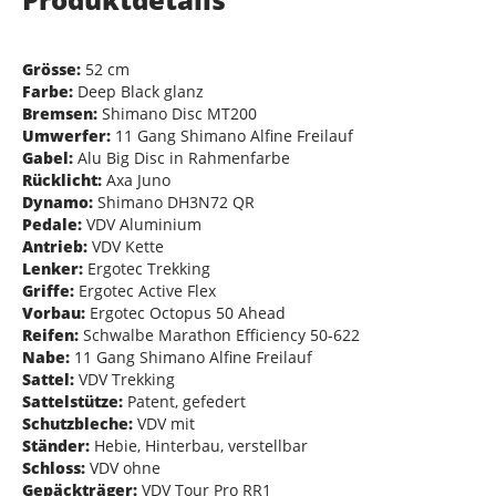
Grösse:
52 cm
Farbe:
Deep Black glanz
Bremsen:
Shimano Disc MT200
Umwerfer:
11 Gang Shimano Alfine Freilauf
Gabel:
Alu Big Disc in Rahmenfarbe
Rücklicht:
Axa Juno
Dynamo:
Shimano DH3N72 QR
Pedale:
VDV Aluminium
Antrieb:
VDV Kette
Lenker:
Ergotec Trekking
Griffe:
Ergotec Active Flex
Vorbau:
Ergotec Octopus 50 Ahead
Reifen:
Schwalbe Marathon Efficiency 50-622
Nabe:
11 Gang Shimano Alfine Freilauf
Sattel:
VDV Trekking
Sattelstütze:
Patent, gefedert
Schutzbleche:
VDV mit
Ständer:
Hebie, Hinterbau, verstellbar
Schloss:
VDV ohne
Gepäckträger:
VDV Tour Pro RR1