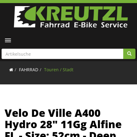
Toggle navigation
FAHRRAD
Touren / Stadt
Velo De Ville A400
Hydro 28" 11Gg Alfine
FL - Size: 52cm - Deep