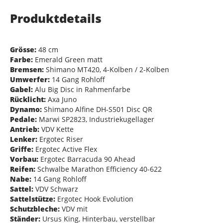
Produktdetails
Grösse:
48 cm
Farbe:
Emerald Green matt
Bremsen:
Shimano MT420, 4-Kolben / 2-Kolben
Umwerfer:
14 Gang Rohloff
Gabel:
Alu Big Disc in Rahmenfarbe
Rücklicht:
Axa Juno
Dynamo:
Shimano Alfine DH-S501 Disc QR
Pedale:
Marwi SP2823, Industriekugellager
Antrieb:
VDV Kette
Lenker:
Ergotec Riser
Griffe:
Ergotec Active Flex
Vorbau:
Ergotec Barracuda 90 Ahead
Reifen:
Schwalbe Marathon Efficiency 40-622
Nabe:
14 Gang Rohloff
Sattel:
VDV Schwarz
Sattelstütze:
Ergotec Hook Evolution
Schutzbleche:
VDV mit
Ständer:
Ursus King, Hinterbau, verstellbar