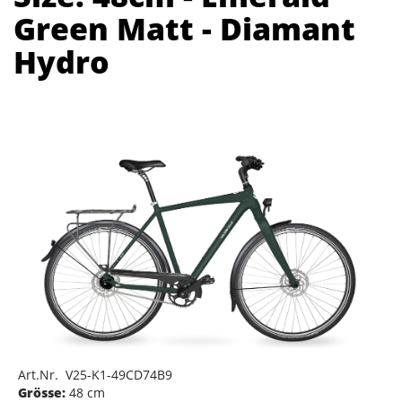
Green Matt - Diamant
Hydro
Art.Nr. V25-K1-49CD74B9
Grösse:
48 cm