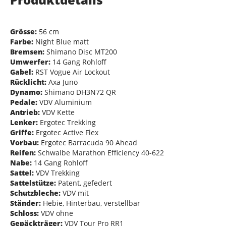
Grösse:
56 cm
Farbe:
Night Blue matt
Bremsen:
Shimano Disc MT200
Umwerfer:
14 Gang Rohloff
Gabel:
RST Vogue Air Lockout
Rücklicht:
Axa Juno
Dynamo:
Shimano DH3N72 QR
Pedale:
VDV Aluminium
Antrieb:
VDV Kette
Lenker:
Ergotec Trekking
Griffe:
Ergotec Active Flex
Vorbau:
Ergotec Barracuda 90 Ahead
Reifen:
Schwalbe Marathon Efficiency 40-622
Nabe:
14 Gang Rohloff
Sattel:
VDV Trekking
Sattelstütze:
Patent, gefedert
Schutzbleche:
VDV mit
Ständer:
Hebie, Hinterbau, verstellbar
Schloss:
VDV ohne
Gepäckträger:
VDV Tour Pro RR1