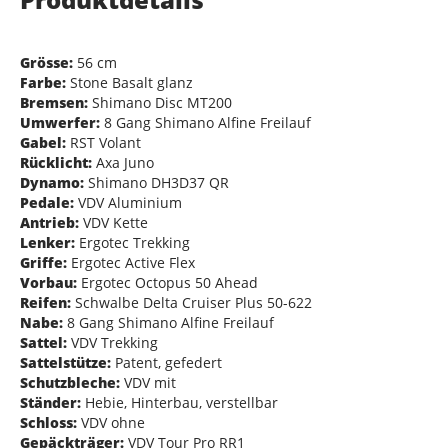
Grösse:
56 cm
Farbe:
Stone Basalt glanz
Bremsen:
Shimano Disc MT200
Umwerfer:
8 Gang Shimano Alfine Freilauf
Gabel:
RST Volant
Rücklicht:
Axa Juno
Dynamo:
Shimano DH3D37 QR
Pedale:
VDV Aluminium
Antrieb:
VDV Kette
Lenker:
Ergotec Trekking
Griffe:
Ergotec Active Flex
Vorbau:
Ergotec Octopus 50 Ahead
Reifen:
Schwalbe Delta Cruiser Plus 50-622
Nabe:
8 Gang Shimano Alfine Freilauf
Sattel:
VDV Trekking
Sattelstütze:
Patent, gefedert
Schutzbleche:
VDV mit
Ständer:
Hebie, Hinterbau, verstellbar
Schloss:
VDV ohne
Gepäckträger:
VDV Tour Pro RR1