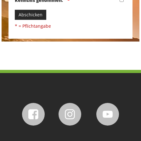
Kenntnis genommen.
Abschicken
* = Pflichtangabe