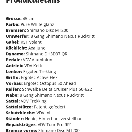
Grösse:
45 cm
Farbe:
Pure White glanz
Bremsen:
Shimano Disc MT200
Umwerfer:
8 Gang Shimano Nexus Rücktritt
Gabel:
RST Volant
Rücklicht:
Axa Juno
Dynamo:
Shimano DH3D37 QR
Pedale:
VDV Aluminium
Antrieb:
VDV Kette
Lenker:
Ergotec Trekking
Griffe:
Ergotec Active Flex
Vorbau:
Ergotec Octopus 50 Ahead
Reifen:
Schwalbe Delta Cruiser Plus 50-622
Nabe:
8 Gang Shimano Nexus Rücktritt
Sattel:
VDV Trekking
Sattelstütze:
Patent, gefedert
Schutzbleche:
VDV mit
Ständer:
Hebie, Hinterbau, verstellbar
Gepäckträger:
VDV Tour Pro RR1
Bremse vorne:
Shimano Disc MT200