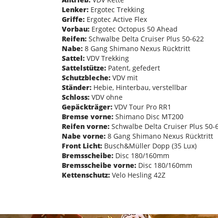
Lenker:
Ergotec Trekking
Griffe:
Ergotec Active Flex
Vorbau:
Ergotec Octopus 50 Ahead
Reifen:
Schwalbe Delta Cruiser Plus 50-622
Nabe:
8 Gang Shimano Nexus Rücktritt
Sattel:
VDV Trekking
Sattelstütze:
Patent, gefedert
Schutzbleche:
VDV mit
Ständer:
Hebie, Hinterbau, verstellbar
Schloss:
VDV ohne
Gepäckträger:
VDV Tour Pro RR1
Bremse vorne:
Shimano Disc MT200
Reifen vorne:
Schwalbe Delta Cruiser Plus 50-
Nabe vorne:
8 Gang Shimano Nexus Rücktritt
Front Licht:
Busch&Müller Dopp (35 Lux)
Bremsscheibe:
Disc 180/160mm
Bremsscheibe vorne:
Disc 180/160mm
Kettenschutz:
Velo Hesling 42Z