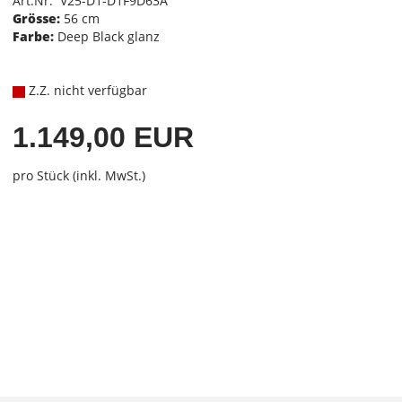
Art.Nr. V25-D1-D1F9D63A
Grösse:
56 cm
Farbe:
Deep Black glanz
Z.Z. nicht verfügbar
1.149,00 EUR
pro Stück (inkl. MwSt.)