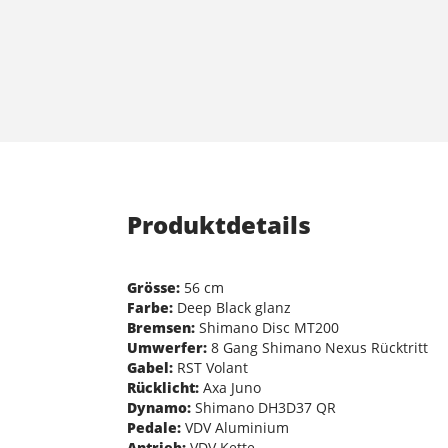
Produktdetails
Grösse:
56 cm
Farbe:
Deep Black glanz
Bremsen:
Shimano Disc MT200
Umwerfer:
8 Gang Shimano Nexus Rücktritt
Gabel:
RST Volant
Rücklicht:
Axa Juno
Dynamo:
Shimano DH3D37 QR
Pedale:
VDV Aluminium
Antrieb:
VDV Kette