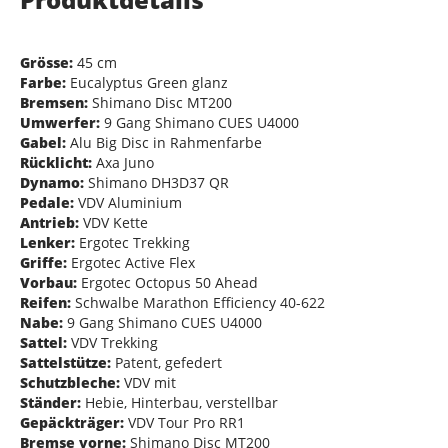
Grösse:
45 cm
Farbe:
Eucalyptus Green glanz
Bremsen:
Shimano Disc MT200
Umwerfer:
9 Gang Shimano CUES U4000
Gabel:
Alu Big Disc in Rahmenfarbe
Rücklicht:
Axa Juno
Dynamo:
Shimano DH3D37 QR
Pedale:
VDV Aluminium
Antrieb:
VDV Kette
Lenker:
Ergotec Trekking
Griffe:
Ergotec Active Flex
Vorbau:
Ergotec Octopus 50 Ahead
Reifen:
Schwalbe Marathon Efficiency 40-622
Nabe:
9 Gang Shimano CUES U4000
Sattel:
VDV Trekking
Sattelstütze:
Patent, gefedert
Schutzbleche:
VDV mit
Ständer:
Hebie, Hinterbau, verstellbar
Gepäckträger:
VDV Tour Pro RR1
Bremse vorne:
Shimano Disc MT200