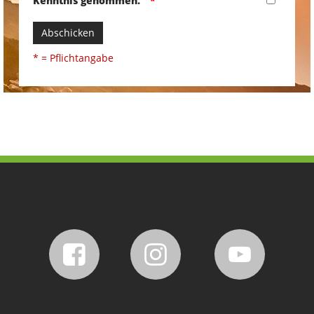
Kenntnis genommen.
Abschicken
* = Pflichtangabe