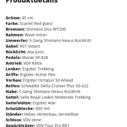
Grösse:
45 cm
Farbe:
Scarlet Red glanz
Bremsen:
Shimano Disc MT200
Rahmen:
Wave Intra+
Umwerfer:
5 Gang Shimano Nexus Rücktritt
Gabel:
RST Volant
Rücklicht:
Axa Juno
Pedale:
Marwi SP-828
Antrieb:
VDV Kette
Lenker:
Ergotec Trekking
Griffe:
Ergotec Active Flex
Vorbau:
Ergotec Octopus 50 Ahead
Reifen:
Schwalbe Delta Cruiser Plus 50-622
Nabe:
5 Gang Shimano Nexus Rücktritt
Sattel:
Selle Royal Lookin Moderate Trekking
Sattelstütze:
Ergotec Atar
Schutzbleche:
VDV mit
Ständer:
Hebie, Hinterbau, verstellbar
Schloss:
VDV ohne
Gepäckträger:
VDV Tour Pro RR1