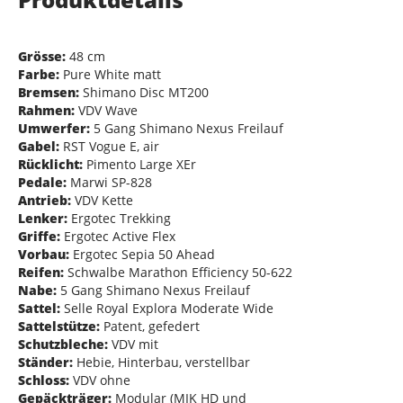
Grösse:
48 cm
Farbe:
Pure White matt
Bremsen:
Shimano Disc MT200
Rahmen:
VDV Wave
Umwerfer:
5 Gang Shimano Nexus Freilauf
Gabel:
RST Vogue E, air
Rücklicht:
Pimento Large XEr
Pedale:
Marwi SP-828
Antrieb:
VDV Kette
Lenker:
Ergotec Trekking
Griffe:
Ergotec Active Flex
Vorbau:
Ergotec Sepia 50 Ahead
Reifen:
Schwalbe Marathon Efficiency 50-622
Nabe:
5 Gang Shimano Nexus Freilauf
Sattel:
Selle Royal Explora Moderate Wide
Sattelstütze:
Patent, gefedert
Schutzbleche:
VDV mit
Ständer:
Hebie, Hinterbau, verstellbar
Schloss:
VDV ohne
Gepäckträger:
Modular (MIK HD und