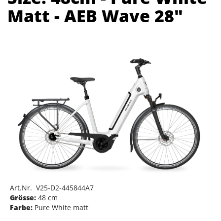
Matt - AEB Wave 28"
Art.Nr. V25-D2-445844A7
Grösse:
48 cm
Farbe:
Pure White matt