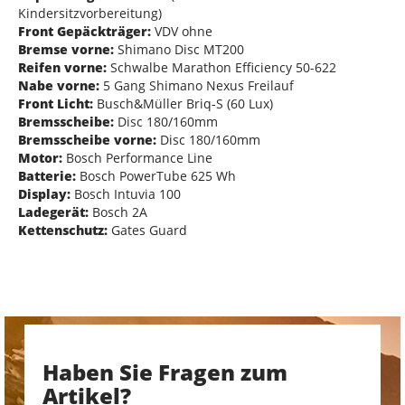
Kindersitzvorbereitung)
Front Gepäckträger:
VDV ohne
Bremse vorne:
Shimano Disc MT200
Reifen vorne:
Schwalbe Marathon Efficiency 50-622
Nabe vorne:
5 Gang Shimano Nexus Freilauf
Front Licht:
Busch&Müller Briq-S (60 Lux)
Bremsscheibe:
Disc 180/160mm
Bremsscheibe vorne:
Disc 180/160mm
Motor:
Bosch Performance Line
Batterie:
Bosch PowerTube 625 Wh
Display:
Bosch Intuvia 100
Ladegerät:
Bosch 2A
Kettenschutz:
Gates Guard
Haben Sie Fragen zum
Artikel?