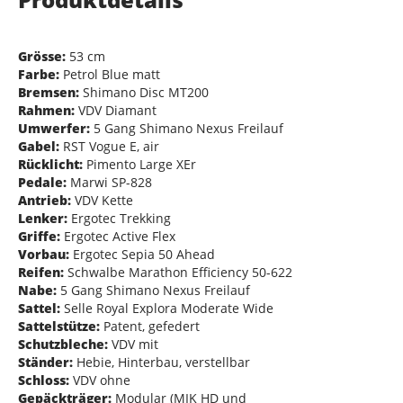
Grösse:
53 cm
Farbe:
Petrol Blue matt
Bremsen:
Shimano Disc MT200
Rahmen:
VDV Diamant
Umwerfer:
5 Gang Shimano Nexus Freilauf
Gabel:
RST Vogue E, air
Rücklicht:
Pimento Large XEr
Pedale:
Marwi SP-828
Antrieb:
VDV Kette
Lenker:
Ergotec Trekking
Griffe:
Ergotec Active Flex
Vorbau:
Ergotec Sepia 50 Ahead
Reifen:
Schwalbe Marathon Efficiency 50-622
Nabe:
5 Gang Shimano Nexus Freilauf
Sattel:
Selle Royal Explora Moderate Wide
Sattelstütze:
Patent, gefedert
Schutzbleche:
VDV mit
Ständer:
Hebie, Hinterbau, verstellbar
Schloss:
VDV ohne
Gepäckträger:
Modular (MIK HD und