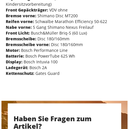
Kindersitzvorbereitung)
Front Gepäckträger:
VDV ohne
Bremse vorne:
Shimano Disc MT200
Reifen vorne:
Schwalbe Marathon Efficiency 50-622
Nabe vorne:
5 Gang Shimano Nexus Freilauf
Front Licht:
Busch&Müller Briq-S (60 Lux)
Bremsscheibe:
Disc 180/160mm
Bremsscheibe vorne:
Disc 180/160mm
Motor:
Bosch Performance Line
Batterie:
Bosch PowerTube 625 Wh
Display:
Bosch Intuvia 100
Ladegerät:
Bosch 2A
Kettenschutz:
Gates Guard
Haben Sie Fragen zum
Artikel?