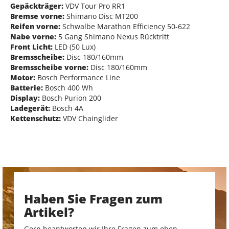
Gepäckträger:
VDV Tour Pro RR1
Bremse vorne:
Shimano Disc MT200
Reifen vorne:
Schwalbe Marathon Efficiency 50-622
Nabe vorne:
5 Gang Shimano Nexus Rücktritt
Front Licht:
LED (50 Lux)
Bremsscheibe:
Disc 180/160mm
Bremsscheibe vorne:
Disc 180/160mm
Motor:
Bosch Performance Line
Batterie:
Bosch 400 Wh
Display:
Bosch Purion 200
Ladegerät:
Bosch 4A
Kettenschutz:
VDV Chainglider
Haben Sie Fragen zum
Artikel?
Gern beantworten wir Ihre Fragen zum oben