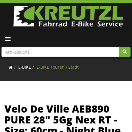
Toggle navigation
E-BIKE
E-BIKE Touren / Stadt
Velo De Ville AEB890
PURE 28" 5Gg Nex RT -
Size: 60cm - Night Blue