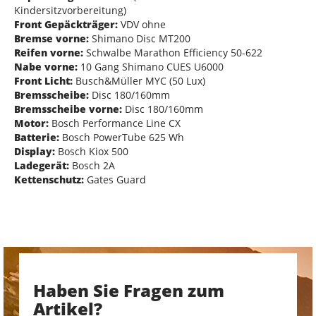
Kindersitzvorbereitung)
Front Gepäckträger:
VDV ohne
Bremse vorne:
Shimano Disc MT200
Reifen vorne:
Schwalbe Marathon Efficiency 50-622
Nabe vorne:
10 Gang Shimano CUES U6000
Front Licht:
Busch&Müller MYC (50 Lux)
Bremsscheibe:
Disc 180/160mm
Bremsscheibe vorne:
Disc 180/160mm
Motor:
Bosch Performance Line CX
Batterie:
Bosch PowerTube 625 Wh
Display:
Bosch Kiox 500
Ladegerät:
Bosch 2A
Kettenschutz:
Gates Guard
Haben Sie Fragen zum
Artikel?