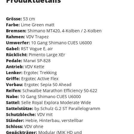
Grösse:
53 cm
Farbe:
Lime Green matt
Bremsen:
Shimano MT420, 4-Kolben / 2-Kolben
Rahmen:
VDV Trapez
Umwerfer:
10 Gang Shimano CUES U6000
Gabel:
RST Vogue E, air
Rücklicht:
Pimento Large XEr
Pedale:
Marwi SP-828
Antrieb:
VDV Kette
Lenker:
Ergotec Trekking
Griffe:
Ergotec Active Flex
Vorbau:
Ergotec Sepia 50 Ahead
Reifen:
Schwalbe Marathon Efficiency 50-622
Nabe:
10 Gang Shimano CUES U6000
Sattel:
Selle Royal Explora Moderate Wide
Sattelstütze:
by.Schulz G.2 ST Parallelogramm
Schutzbleche:
VDV mit
Ständer:
Hebie, Hinterbau, verstellbar
Schloss:
VDV ohne
Gepäckträger:
Modular (MIK HD und