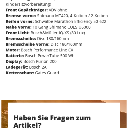
Kindersitzvorbereitung)
Front Gepäckträger:
VDV ohne
Bremse vorne:
Shimano MT420, 4-Kolben / 2-Kolben
Reifen vorne:
Schwalbe Marathon Efficiency 50-622
Nabe vorne:
10 Gang Shimano CUES U6000
Front Licht:
Busch&Müller IQ-XS (80 Lux)
Bremsscheibe:
Disc 180/160mm
Bremsscheibe vorne:
Disc 180/160mm
Motor:
Bosch Performance Line CX
Batterie:
Bosch PowerTube 500 Wh
Display:
Bosch Purion 200
Ladegerät:
Bosch 2A
Kettenschutz:
Gates Guard
Haben Sie Fragen zum
Artikel?