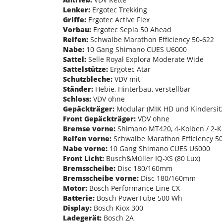
Lenker:
Ergotec Trekking
Griffe:
Ergotec Active Flex
Vorbau:
Ergotec Sepia 50 Ahead
Reifen:
Schwalbe Marathon Efficiency 50-622
Nabe:
10 Gang Shimano CUES U6000
Sattel:
Selle Royal Explora Moderate Wide
Sattelstütze:
Ergotec Atar
Schutzbleche:
VDV mit
Ständer:
Hebie, Hinterbau, verstellbar
Schloss:
VDV ohne
Gepäckträger:
Modular (MIK HD und Kindersit
Front Gepäckträger:
VDV ohne
Bremse vorne:
Shimano MT420, 4-Kolben / 2-K
Reifen vorne:
Schwalbe Marathon Efficiency 5
Nabe vorne:
10 Gang Shimano CUES U6000
Front Licht:
Busch&Müller IQ-XS (80 Lux)
Bremsscheibe:
Disc 180/160mm
Bremsscheibe vorne:
Disc 180/160mm
Motor:
Bosch Performance Line CX
Batterie:
Bosch PowerTube 500 Wh
Display:
Bosch Kiox 300
Ladegerät:
Bosch 2A