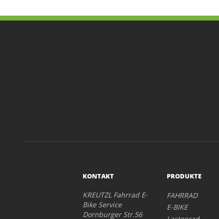
KONTAKT
PRODUKTE
KREUTZL Fahrrad E-
FAHRRAD
Bike Service
E-BIKE
Dornburger Str.56
Lastenrad