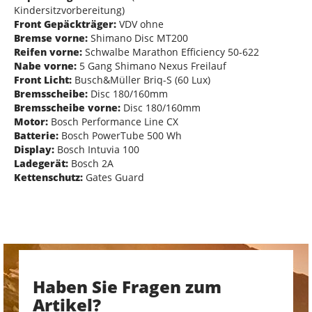
Kindersitzvorbereitung)
Front Gepäckträger:
VDV ohne
Bremse vorne:
Shimano Disc MT200
Reifen vorne:
Schwalbe Marathon Efficiency 50-622
Nabe vorne:
5 Gang Shimano Nexus Freilauf
Front Licht:
Busch&Müller Briq-S (60 Lux)
Bremsscheibe:
Disc 180/160mm
Bremsscheibe vorne:
Disc 180/160mm
Motor:
Bosch Performance Line CX
Batterie:
Bosch PowerTube 500 Wh
Display:
Bosch Intuvia 100
Ladegerät:
Bosch 2A
Kettenschutz:
Gates Guard
Haben Sie Fragen zum
Artikel?