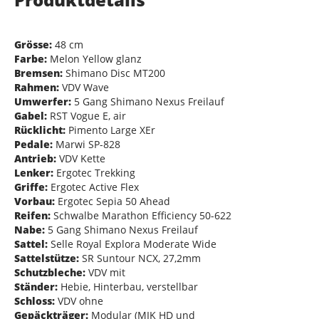
Grösse:
48 cm
Farbe:
Melon Yellow glanz
Bremsen:
Shimano Disc MT200
Rahmen:
VDV Wave
Umwerfer:
5 Gang Shimano Nexus Freilauf
Gabel:
RST Vogue E, air
Rücklicht:
Pimento Large XEr
Pedale:
Marwi SP-828
Antrieb:
VDV Kette
Lenker:
Ergotec Trekking
Griffe:
Ergotec Active Flex
Vorbau:
Ergotec Sepia 50 Ahead
Reifen:
Schwalbe Marathon Efficiency 50-622
Nabe:
5 Gang Shimano Nexus Freilauf
Sattel:
Selle Royal Explora Moderate Wide
Sattelstütze:
SR Suntour NCX, 27,2mm
Schutzbleche:
VDV mit
Ständer:
Hebie, Hinterbau, verstellbar
Schloss:
VDV ohne
Gepäckträger:
Modular (MIK HD und