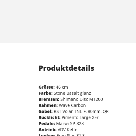
Produktdetails
Grösse:
46 cm
Farbe:
Stone Basalt glanz
Bremsen:
Shimano Disc MT200
Rahmen:
Wave Carbon
Gabel:
RST Volar TNL-F, 80mm, QR
Rücklicht:
Pimento Large XEr
Pedale:
Marwi SP-828
Antrieb:
VDV Kette
Lenker:
Ergo Plus 31,8