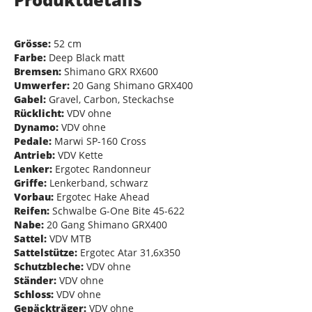
Grösse:
52 cm
Farbe:
Deep Black matt
Bremsen:
Shimano GRX RX600
Umwerfer:
20 Gang Shimano GRX400
Gabel:
Gravel, Carbon, Steckachse
Rücklicht:
VDV ohne
Dynamo:
VDV ohne
Pedale:
Marwi SP-160 Cross
Antrieb:
VDV Kette
Lenker:
Ergotec Randonneur
Griffe:
Lenkerband, schwarz
Vorbau:
Ergotec Hake Ahead
Reifen:
Schwalbe G-One Bite 45-622
Nabe:
20 Gang Shimano GRX400
Sattel:
VDV MTB
Sattelstütze:
Ergotec Atar 31,6x350
Schutzbleche:
VDV ohne
Ständer:
VDV ohne
Schloss:
VDV ohne
Gepäckträger:
VDV ohne