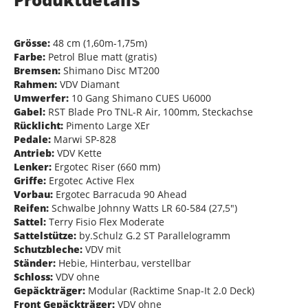
Grösse:
48 cm (1,60m-1,75m)
Farbe:
Petrol Blue matt (gratis)
Bremsen:
Shimano Disc MT200
Rahmen:
VDV Diamant
Umwerfer:
10 Gang Shimano CUES U6000
Gabel:
RST Blade Pro TNL-R Air, 100mm, Steckachse
Rücklicht:
Pimento Large XEr
Pedale:
Marwi SP-828
Antrieb:
VDV Kette
Lenker:
Ergotec Riser (660 mm)
Griffe:
Ergotec Active Flex
Vorbau:
Ergotec Barracuda 90 Ahead
Reifen:
Schwalbe Johnny Watts LR 60-584 (27,5")
Sattel:
Terry Fisio Flex Moderate
Sattelstütze:
by.Schulz G.2 ST Parallelogramm
Schutzbleche:
VDV mit
Ständer:
Hebie, Hinterbau, verstellbar
Schloss:
VDV ohne
Gepäckträger:
Modular (Racktime Snap-It 2.0 Deck)
Front Gepäckträger:
VDV ohne