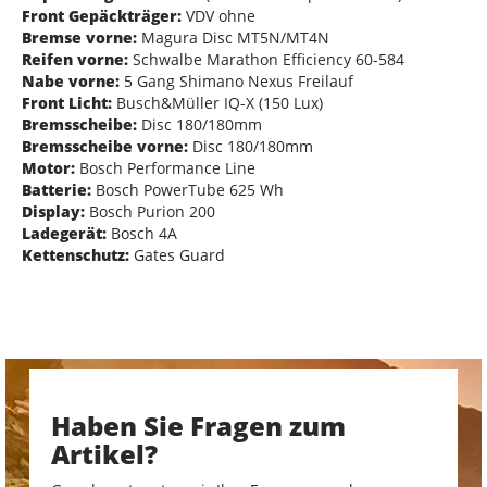
Front Gepäckträger:
VDV ohne
Bremse vorne:
Magura Disc MT5N/MT4N
Reifen vorne:
Schwalbe Marathon Efficiency 60-584
Nabe vorne:
5 Gang Shimano Nexus Freilauf
Front Licht:
Busch&Müller IQ-X (150 Lux)
Bremsscheibe:
Disc 180/180mm
Bremsscheibe vorne:
Disc 180/180mm
Motor:
Bosch Performance Line
Batterie:
Bosch PowerTube 625 Wh
Display:
Bosch Purion 200
Ladegerät:
Bosch 4A
Kettenschutz:
Gates Guard
Haben Sie Fragen zum
Artikel?