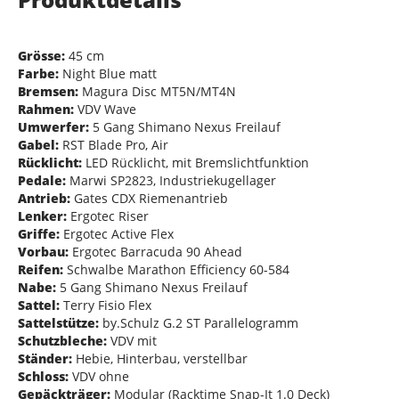
Grösse:
45 cm
Farbe:
Night Blue matt
Bremsen:
Magura Disc MT5N/MT4N
Rahmen:
VDV Wave
Umwerfer:
5 Gang Shimano Nexus Freilauf
Gabel:
RST Blade Pro, Air
Rücklicht:
LED Rücklicht, mit Bremslichtfunktion
Pedale:
Marwi SP2823, Industriekugellager
Antrieb:
Gates CDX Riemenantrieb
Lenker:
Ergotec Riser
Griffe:
Ergotec Active Flex
Vorbau:
Ergotec Barracuda 90 Ahead
Reifen:
Schwalbe Marathon Efficiency 60-584
Nabe:
5 Gang Shimano Nexus Freilauf
Sattel:
Terry Fisio Flex
Sattelstütze:
by.Schulz G.2 ST Parallelogramm
Schutzbleche:
VDV mit
Ständer:
Hebie, Hinterbau, verstellbar
Schloss:
VDV ohne
Gepäckträger:
Modular (Racktime Snap-It 1.0 Deck)