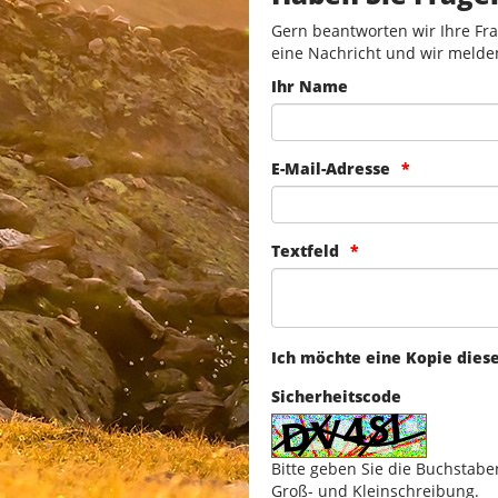
Gern beantworten wir Ihre Fra
eine Nachricht und wir melde
Ihr Name
E-Mail-Adresse
Textfeld
Ich möchte eine Kopie dies
Sicherheitscode
Bitte geben Sie die Buchstabe
Groß- und Kleinschreibung.