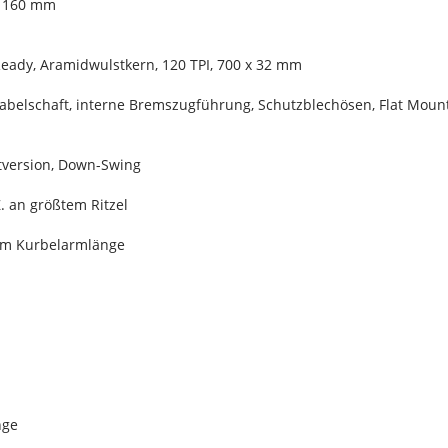
, 160 mm
Ready, Aramidwulstkern, 120 TPI, 700 x 32 mm
gabelschaft, interne Bremszugführung, Schutzblechösen, Flat Mo
tversion, Down-Swing
. an größtem Ritzel
 mm Kurbelarmlänge
nge