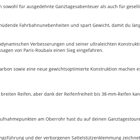
 sich sowohl für ausgedehnte Ganztagesabenteuer als auch für gesel
müdende Fahrbahnunebenheiten und spart Gewicht, damit du länger 
ynamischen Verbesserungen und seiner ultraleichten Konstruktion
sagen von Paris-Roubaix einen Sieg eingefahren.
Carbon sowie eine neue gewichtsoptimierte Konstruktion machen e
 breiten Reifen, aber dank der Reifenfreiheit bis 38-mm-Reifen ka
 Aufnahmepunkten am Oberrohr hast du auf deinen Ganztagestoure
ngsführung und der verborgenen Sattelstützenklemmung zeichnet