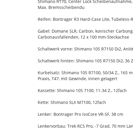
Shimano RT70, Center Lock Scheibenaufnahme
Max. Bremsscheibendu
Reifen: Bontrager R3 Hard-Case Lite, Tubeless-
Gabel: Domane SLR, Carbon, konischer Carbon
Carbonausfallenden, 12 x 100 mm-Steckachse
Schaltwerk vorne: Shimano 105 R7150 Di2, Anlö
Schaltwerk hinten: Shimano 105 R7150 Di2, 36 Z
Kurbelsatz: Shimano 105 R7100, 50/34 Z., 165
Praxis, T47, mit Gewinde, innen gelagert
Kassette: Shimano 105 7100, 11-34 Z., 12fach
Kette: Shimano SLX M7100, 12fach
Lenker: Bontrager Pro IsoCore VR-SF, 38 cm
Lenkervorbau: Trek RCS Pro, -7 Grad, 70 mm Lä