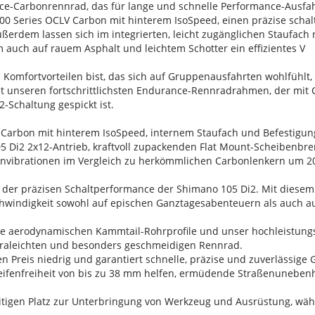
nce-Carbonrennrad, das für lange und schnelle Performance-Ausfah
0 Series OCLV Carbon mit hinterem IsoSpeed, einen präzise schal
erdem lassen sich im integrierten, leicht zugänglichen Staufach 
m auch auf rauem Asphalt und leichtem Schotter ein effizientes V
Komfortvorteilen bist, das sich auf Gruppenausfahrten wohlfühlt,
lst unseren fortschrittlichsten Endurance-Rennradrahmen, der mit
Schaltung gespickt ist.
Carbon mit hinterem IsoSpeed, internem Staufach und Befestigung
5 Di2 2x12-Antrieb, kraftvoll zupackenden Flat Mount-Scheibenbr
envibrationen im Vergleich zu herkömmlichen Carbonlenkern um 20
der präzisen Schaltperformance der Shimano 105 Di2. Mit diesem
schwindigkeit sowohl auf epischen Ganztagesabenteuern als auch 
, die aerodynamischen Kammtail-Rohrprofile und unser hochleistu
traleichten und besonders geschmeidigen Rennrad.
en Preis niedrig und garantiert schnelle, präzise und zuverlässige
eifenfreiheit von bis zu 38 mm helfen, ermüdende Straßenunebenh
elseitigen Platz zur Unterbringung von Werkzeug und Ausrüstung, w