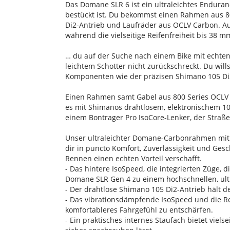
Das Domane SLR 6 ist ein ultraleichtes Endura
bestückt ist. Du bekommst einen Rahmen aus 80
Di2-Antrieb und Laufräder aus OCLV Carbon. Auß
während die vielseitige Reifenfreiheit bis 38 m
… du auf der Suche nach einem Bike mit echten 
leichtem Schotter nicht zurückschreckt. Du wil
Komponenten wie der präzisen Shimano 105 Di2-
Einen Rahmen samt Gabel aus 800 Series OCLV 
es mit Shimanos drahtlosem, elektronischem 10
einem Bontrager Pro IsoCore-Lenker, der Straß
Unser ultraleichter Domane-Carbonrahmen mit 
dir in puncto Komfort, Zuverlässigkeit und Ge
Rennen einen echten Vorteil verschafft.
- Das hintere IsoSpeed, die integrierten Züge
Domane SLR Gen 4 zu einem hochschnellen, ul
- Der drahtlose Shimano 105 Di2-Antrieb hält d
- Das vibrationsdämpfende IsoSpeed und die R
komfortableres Fahrgefühl zu entschärfen.
- Ein praktisches internes Staufach bietet vi