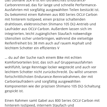
Das Domane SLR 6 ist ein ultraleichtes Endurance-
Carbonrennrad, das für lange und schnelle Performance-
Ausfahrten mit sorgfältig ausgewählten Teilen bestückt ist.
Du bekommst einen Rahmen aus 800 Series OCLV Carbon
mit hinterem IsoSpeed, einen präzise schaltenden
drahtlosen, elektronischen Shimano 105 Di2-Antrieb und
Laufräder aus OCLV Carbon. Außerdem lassen sich im
integrierten, leicht zugänglichen Staufach notwendige
Utensilien sicher unterbringen, während die vielseitige
Reifenfreiheit bis 38 mm auch auf rauem Asphalt und
leichtem Schotter ein effizientes V
… du auf der Suche nach einem Bike mit echten
Komfortvorteilen bist, das sich auf Gruppenausfahrten
wohlfühlt, lange Renntage locker wegsteckt und auch vor
leichtem Schotter nicht zurückschreckt. Du willst unseren
fortschrittlichsten Endurance-Rennradrahmen, der mit
Carbonlaufrädern und sorgfältig ausgewählten
Komponenten wie der präzisen Shimano 105 Di2-Schaltung
gespickt ist.
Einen Rahmen samt Gabel aus 800 Series OCLV Carbon mit
hinterem IsoSpeed, internem Staufach und