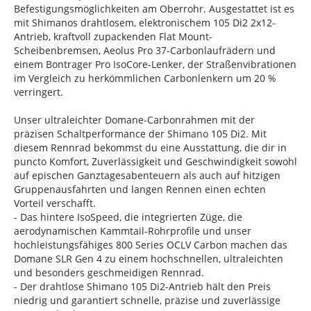
Befestigungsmöglichkeiten am Oberrohr. Ausgestattet ist es
mit Shimanos drahtlosem, elektronischem 105 Di2 2x12-
Antrieb, kraftvoll zupackenden Flat Mount-
Scheibenbremsen, Aeolus Pro 37-Carbonlaufrädern und
einem Bontrager Pro IsoCore-Lenker, der Straßenvibrationen
im Vergleich zu herkömmlichen Carbonlenkern um 20 %
verringert.
Unser ultraleichter Domane-Carbonrahmen mit der
präzisen Schaltperformance der Shimano 105 Di2. Mit
diesem Rennrad bekommst du eine Ausstattung, die dir in
puncto Komfort, Zuverlässigkeit und Geschwindigkeit sowohl
auf epischen Ganztagesabenteuern als auch auf hitzigen
Gruppenausfahrten und langen Rennen einen echten
Vorteil verschafft.
- Das hintere IsoSpeed, die integrierten Züge, die
aerodynamischen Kammtail-Rohrprofile und unser
hochleistungsfähiges 800 Series OCLV Carbon machen das
Domane SLR Gen 4 zu einem hochschnellen, ultraleichten
und besonders geschmeidigen Rennrad.
- Der drahtlose Shimano 105 Di2-Antrieb hält den Preis
niedrig und garantiert schnelle, präzise und zuverlässige