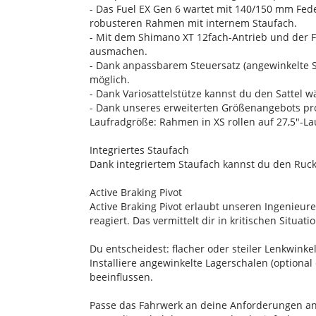
- Das Fuel EX Gen 6 wartet mit 140/150 mm Fe
robusteren Rahmen mit internem Staufach.
- Mit dem Shimano XT 12fach-Antrieb und der
ausmachen.
- Dank anpassbarem Steuersatz (angewinkelte S
möglich.
- Dank Variosattelstütze kannst du den Sattel 
- Dank unseres erweiterten Größenangebots pr
Laufradgröße: Rahmen in XS rollen auf 27,5"-L
Integriertes Staufach
Dank integriertem Staufach kannst du den Ruck
Active Braking Pivot
Active Braking Pivot erlaubt unseren Ingenie
reagiert. Das vermittelt dir in kritischen Situa
Du entscheidest: flacher oder steiler Lenkwinke
Installiere angewinkelte Lagerschalen (option
beeinflussen.
Passe das Fahrwerk an deine Anforderungen a