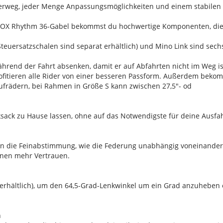
derweg, jeder Menge Anpassungsmöglichkeiten und einem stabilen
 FOX Rhythm 36-Gabel bekommst du hochwertige Komponenten, die 
teuersatzschalen sind separat erhältlich) und Mino Link sind sec
während der Fahrt absenken, damit er auf Abfahrten nicht im Weg is
ofitieren alle Rider von einer besseren Passform. Außerdem bek
aufrädern, bei Rahmen in Größe S kann zwischen 27,5"- od
sack zu Hause lassen, ohne auf das Notwendigste für deine Ausfa
uren die Feinabstimmung, wie die Federung unabhängig voneinande
tionen mehr Vertrauen.
l
al erhältlich), um den 64,5-Grad-Lenkwinkel um ein Grad anzuhebe
n