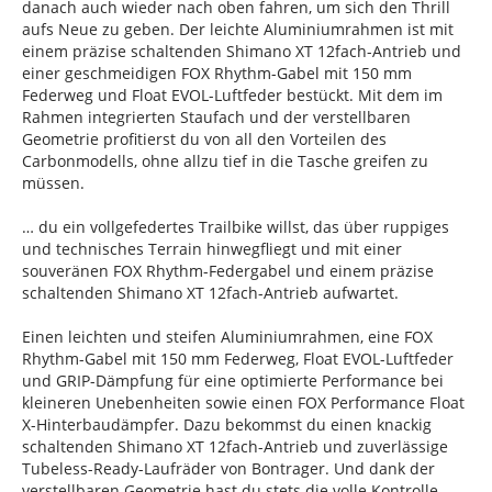
danach auch wieder nach oben fahren, um sich den Thrill
aufs Neue zu geben. Der leichte Aluminiumrahmen ist mit
einem präzise schaltenden Shimano XT 12fach-Antrieb und
einer geschmeidigen FOX Rhythm-Gabel mit 150 mm
Federweg und Float EVOL-Luftfeder bestückt. Mit dem im
Rahmen integrierten Staufach und der verstellbaren
Geometrie profitierst du von all den Vorteilen des
Carbonmodells, ohne allzu tief in die Tasche greifen zu
müssen.
… du ein vollgefedertes Trailbike willst, das über ruppiges
und technisches Terrain hinwegfliegt und mit einer
souveränen FOX Rhythm-Federgabel und einem präzise
schaltenden Shimano XT 12fach-Antrieb aufwartet.
Einen leichten und steifen Aluminiumrahmen, eine FOX
Rhythm-Gabel mit 150 mm Federweg, Float EVOL-Luftfeder
und GRIP-Dämpfung für eine optimierte Performance bei
kleineren Unebenheiten sowie einen FOX Performance Float
X-Hinterbaudämpfer. Dazu bekommst du einen knackig
schaltenden Shimano XT 12fach-Antrieb und zuverlässige
Tubeless-Ready-Laufräder von Bontrager. Und dank der
verstellbaren Geometrie hast du stets die volle Kontrolle