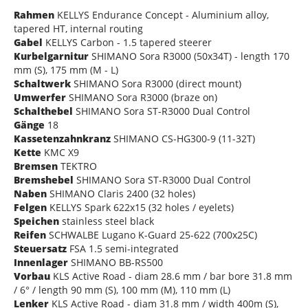
Rahmen
KELLYS Endurance Concept - Aluminium alloy,
tapered HT, internal routing
Gabel
KELLYS Carbon - 1.5 tapered steerer
Kurbelgarnitur
SHIMANO Sora R3000 (50x34T) - length 170
mm (S), 175 mm (M - L)
Schaltwerk
SHIMANO Sora R3000 (direct mount)
Umwerfer
SHIMANO Sora R3000 (braze on)
Schalthebel
SHIMANO Sora ST-R3000 Dual Control
Gänge
18
Kassetenzahnkranz
SHIMANO CS-HG300-9 (11-32T)
Kette
KMC X9
Bremsen
TEKTRO
Bremshebel
SHIMANO Sora ST-R3000 Dual Control
Naben
SHIMANO Claris 2400 (32 holes)
Felgen
KELLYS Spark 622x15 (32 holes / eyelets)
Speichen
stainless steel black
Reifen
SCHWALBE Lugano K-Guard 25-622 (700x25C)
Steuersatz
FSA 1.5 semi-integrated
Innenlager
SHIMANO BB-RS500
Vorbau
KLS Active Road - diam 28.6 mm / bar bore 31.8 mm
/ 6° / length 90 mm (S), 100 mm (M), 110 mm (L)
Lenker
KLS Active Road - diam 31.8 mm / width 400m (S),