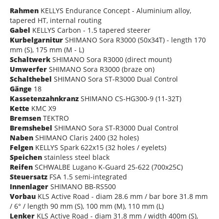
Rahmen
KELLYS Endurance Concept - Aluminium alloy,
tapered HT, internal routing
Gabel
KELLYS Carbon - 1.5 tapered steerer
Kurbelgarnitur
SHIMANO Sora R3000 (50x34T) - length 170
mm (S), 175 mm (M - L)
Schaltwerk
SHIMANO Sora R3000 (direct mount)
Umwerfer
SHIMANO Sora R3000 (braze on)
Schalthebel
SHIMANO Sora ST-R3000 Dual Control
Gänge
18
Kassetenzahnkranz
SHIMANO CS-HG300-9 (11-32T)
Kette
KMC X9
Bremsen
TEKTRO
Bremshebel
SHIMANO Sora ST-R3000 Dual Control
Naben
SHIMANO Claris 2400 (32 holes)
Felgen
KELLYS Spark 622x15 (32 holes / eyelets)
Speichen
stainless steel black
Reifen
SCHWALBE Lugano K-Guard 25-622 (700x25C)
Steuersatz
FSA 1.5 semi-integrated
Innenlager
SHIMANO BB-RS500
Vorbau
KLS Active Road - diam 28.6 mm / bar bore 31.8 mm
/ 6° / length 90 mm (S), 100 mm (M), 110 mm (L)
Lenker
KLS Active Road - diam 31.8 mm / width 400m (S),