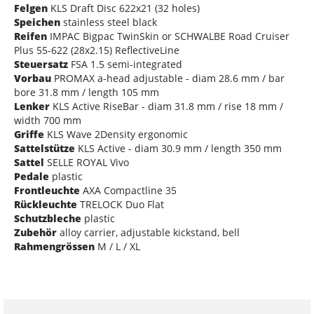
Felgen
KLS Draft Disc 622x21 (32 holes)
Speichen
stainless steel black
Reifen
IMPAC Bigpac TwinSkin or SCHWALBE Road Cruiser
Plus 55-622 (28x2.15) ReflectiveLine
Steuersatz
FSA 1.5 semi-integrated
Vorbau
PROMAX a-head adjustable - diam 28.6 mm / bar
bore 31.8 mm / length 105 mm
Lenker
KLS Active RiseBar - diam 31.8 mm / rise 18 mm /
width 700 mm
Griffe
KLS Wave 2Density ergonomic
Sattelstütze
KLS Active - diam 30.9 mm / length 350 mm
Sattel
SELLE ROYAL Vivo
Pedale
plastic
Frontleuchte
AXA Compactline 35
Rückleuchte
TRELOCK Duo Flat
Schutzbleche
plastic
Zubehör
alloy carrier, adjustable kickstand, bell
Rahmengrössen
M / L / XL