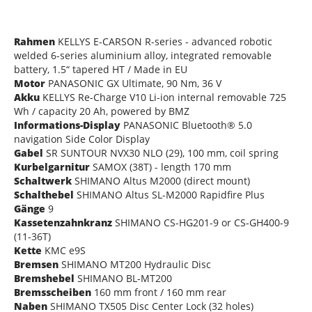
Rahmen
KELLYS E-CARSON R-series - advanced robotic
welded 6-series aluminium alloy, integrated removable
battery, 1.5“ tapered HT / Made in EU
Motor
PANASONIC GX Ultimate, 90 Nm, 36 V
Akku
KELLYS Re-Charge V10 Li-ion internal removable 725
Wh / capacity 20 Ah, powered by BMZ
Informations-Display
PANASONIC Bluetooth® 5.0
navigation Side Color Display
Gabel
SR SUNTOUR NVX30 NLO (29), 100 mm, coil spring
Kurbelgarnitur
SAMOX (38T) - length 170 mm
Schaltwerk
SHIMANO Altus M2000 (direct mount)
Schalthebel
SHIMANO Altus SL-M2000 Rapidfire Plus
Gänge
9
Kassetenzahnkranz
SHIMANO CS-HG201-9 or CS-GH400-9
(11-36T)
Kette
KMC e9S
Bremsen
SHIMANO MT200 Hydraulic Disc
Bremshebel
SHIMANO BL-MT200
Bremsscheiben
160 mm front / 160 mm rear
Naben
SHIMANO TX505 Disc Center Lock (32 holes)