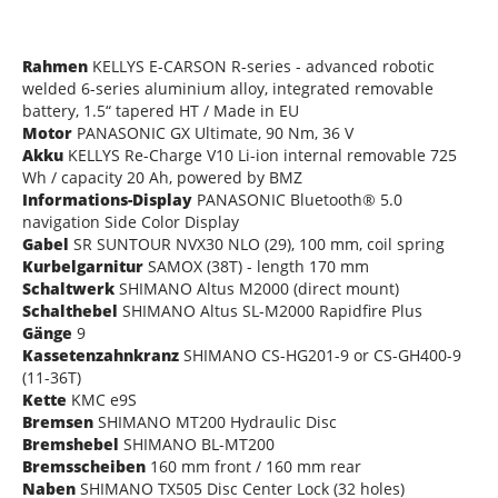
Rahmen
KELLYS E-CARSON R-series - advanced robotic
welded 6-series aluminium alloy, integrated removable
battery, 1.5“ tapered HT / Made in EU
Motor
PANASONIC GX Ultimate, 90 Nm, 36 V
Akku
KELLYS Re-Charge V10 Li-ion internal removable 725
Wh / capacity 20 Ah, powered by BMZ
Informations-Display
PANASONIC Bluetooth® 5.0
navigation Side Color Display
Gabel
SR SUNTOUR NVX30 NLO (29), 100 mm, coil spring
Kurbelgarnitur
SAMOX (38T) - length 170 mm
Schaltwerk
SHIMANO Altus M2000 (direct mount)
Schalthebel
SHIMANO Altus SL-M2000 Rapidfire Plus
Gänge
9
Kassetenzahnkranz
SHIMANO CS-HG201-9 or CS-GH400-9
(11-36T)
Kette
KMC e9S
Bremsen
SHIMANO MT200 Hydraulic Disc
Bremshebel
SHIMANO BL-MT200
Bremsscheiben
160 mm front / 160 mm rear
Naben
SHIMANO TX505 Disc Center Lock (32 holes)