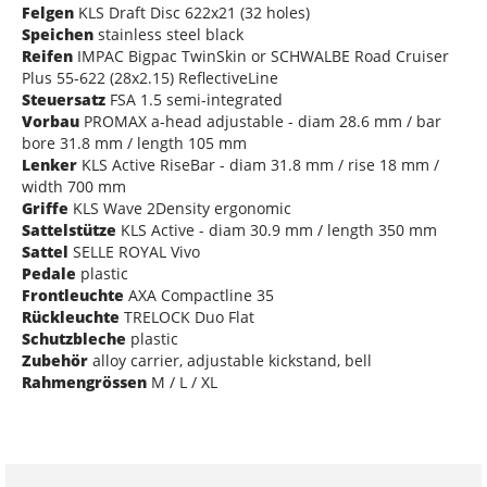
Felgen
KLS Draft Disc 622x21 (32 holes)
Speichen
stainless steel black
Reifen
IMPAC Bigpac TwinSkin or SCHWALBE Road Cruiser
Plus 55-622 (28x2.15) ReflectiveLine
Steuersatz
FSA 1.5 semi-integrated
Vorbau
PROMAX a-head adjustable - diam 28.6 mm / bar
bore 31.8 mm / length 105 mm
Lenker
KLS Active RiseBar - diam 31.8 mm / rise 18 mm /
width 700 mm
Griffe
KLS Wave 2Density ergonomic
Sattelstütze
KLS Active - diam 30.9 mm / length 350 mm
Sattel
SELLE ROYAL Vivo
Pedale
plastic
Frontleuchte
AXA Compactline 35
Rückleuchte
TRELOCK Duo Flat
Schutzbleche
plastic
Zubehör
alloy carrier, adjustable kickstand, bell
Rahmengrössen
M / L / XL