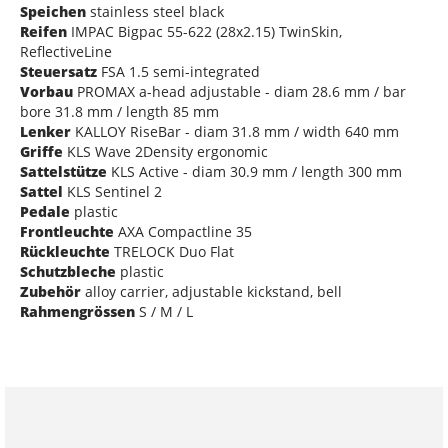
Speichen
stainless steel black
Reifen
IMPAC Bigpac 55-622 (28x2.15) TwinSkin,
ReflectiveLine
Steuersatz
FSA 1.5 semi-integrated
Vorbau
PROMAX a-head adjustable - diam 28.6 mm / bar
bore 31.8 mm / length 85 mm
Lenker
KALLOY RiseBar - diam 31.8 mm / width 640 mm
Griffe
KLS Wave 2Density ergonomic
Sattelstütze
KLS Active - diam 30.9 mm / length 300 mm
Sattel
KLS Sentinel 2
Pedale
plastic
Frontleuchte
AXA Compactline 35
Rückleuchte
TRELOCK Duo Flat
Schutzbleche
plastic
Zubehör
alloy carrier, adjustable kickstand, bell
Rahmengrössen
S / M / L