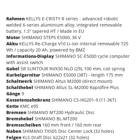
Rahmen
KELLYS E-CRISTY R series - advanced robotic
welded 6-series aluminium alloy, integrated removable
battery, 1.5“ tapered HT / Made in EU
Motor
SHIMANO STEPS E5000, 36 V
Akku
KELLYS Re-Charge V10 Li-ion internal removable 725
Wh / capacity 20 Ah, powered by BMZ
Informations-Display
SHIMANO SC-E5000 cycle computer
with assist switch
Gabel
SR SUNTOUR NVX30 NLO (29), 100 mm, coil spring
Kurbelgarnitur
SHIMANO E5000 (38T) - length 175 mm
Schaltwerk
SHIMANO Altus M2000 (direct mount)
Schalthebel
SHIMANO Altus SL-M2000 Rapidfire Plus
Gänge
9
Kassetenzahnkranz
SHIMANO CS-HG201-9 (11-36T)
Kette
KMC e9S
Bremsen
SHIMANO MT200 Hydraulic Disc
Bremshebel
SHIMANO BL-MT200
Bremsscheiben
160 mm front / 160 mm rear
Naben
SHIMANO TX505 Disc Center Lock (32 holes)
Felgen
KLS Draft Disc 622x21 (32 holes)