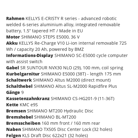
Rahmen
KELLYS E-CRISTY R series - advanced robotic
welded 6-series aluminium alloy, integrated removable
battery, 1.5“ tapered HT / Made in EU
Motor
SHIMANO STEPS E5000, 36 V
Akku
KELLYS Re-Charge V10 Li-ion internal removable 725
Wh / capacity 20 Ah, powered by BMZ
Informations-Display
SHIMANO SC-E5000 cycle computer
with assist switch
Gabel
SR SUNTOUR NVX30 NLO (29), 100 mm, coil spring
Kurbelgarnitur
SHIMANO E5000 (38T) - length 175 mm
Schaltwerk
SHIMANO Altus M2000 (direct mount)
Schalthebel
SHIMANO Altus SL-M2000 Rapidfire Plus
Gänge
9
Kassetenzahnkranz
SHIMANO CS-HG201-9 (11-36T)
Kette
KMC e9S
Bremsen
SHIMANO MT200 Hydraulic Disc
Bremshebel
SHIMANO BL-MT200
Bremsscheiben
160 mm front / 160 mm rear
Naben
SHIMANO TX505 Disc Center Lock (32 holes)
Felgen
KLS Draft Disc 622x21 (32 holes)