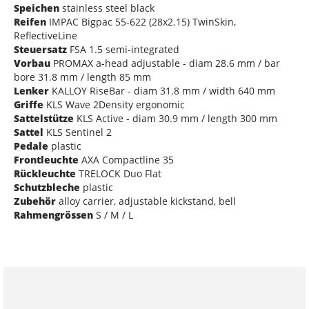
Speichen
stainless steel black
Reifen
IMPAC Bigpac 55-622 (28x2.15) TwinSkin,
ReflectiveLine
Steuersatz
FSA 1.5 semi-integrated
Vorbau
PROMAX a-head adjustable - diam 28.6 mm / bar
bore 31.8 mm / length 85 mm
Lenker
KALLOY RiseBar - diam 31.8 mm / width 640 mm
Griffe
KLS Wave 2Density ergonomic
Sattelstütze
KLS Active - diam 30.9 mm / length 300 mm
Sattel
KLS Sentinel 2
Pedale
plastic
Frontleuchte
AXA Compactline 35
Rückleuchte
TRELOCK Duo Flat
Schutzbleche
plastic
Zubehör
alloy carrier, adjustable kickstand, bell
Rahmengrössen
S / M / L