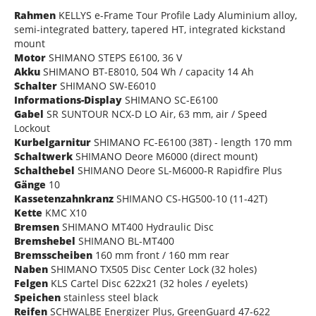
Rahmen
KELLYS e-Frame Tour Profile Lady Aluminium alloy,
semi-integrated battery, tapered HT, integrated kickstand
mount
Motor
SHIMANO STEPS E6100, 36 V
Akku
SHIMANO BT-E8010, 504 Wh / capacity 14 Ah
Schalter
SHIMANO SW-E6010
Informations-Display
SHIMANO SC-E6100
Gabel
SR SUNTOUR NCX-D LO Air, 63 mm, air / Speed
Lockout
Kurbelgarnitur
SHIMANO FC-E6100 (38T) - length 170 mm
Schaltwerk
SHIMANO Deore M6000 (direct mount)
Schalthebel
SHIMANO Deore SL-M6000-R Rapidfire Plus
Gänge
10
Kassetenzahnkranz
SHIMANO CS-HG500-10 (11-42T)
Kette
KMC X10
Bremsen
SHIMANO MT400 Hydraulic Disc
Bremshebel
SHIMANO BL-MT400
Bremsscheiben
160 mm front / 160 mm rear
Naben
SHIMANO TX505 Disc Center Lock (32 holes)
Felgen
KLS Cartel Disc 622x21 (32 holes / eyelets)
Speichen
stainless steel black
Reifen
SCHWALBE Energizer Plus, GreenGuard 47-622