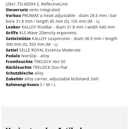
(28x1.75) ADDIX E, ReflectiveLine
Steuersatz
semi-integrated
Vorbau
PROMAX a-head adjustable - diam 28.6 mm / bar
bore 31.8 mm / length 85 mm (S), 105 mm (M - L)
Lenker
KALLOY RiseBar - diam 31.8 mm / width 640 mm
Griffe
KLS Wave 2Density ergonomic
Sattelstütze
KALLOY suspension - diam 30.9 mm / length
300 mm (S), 350 mm (M - L)
Sattel
SELLE ROYAL Essenza Moderate
Pedale
NonSlip - alloy
Frontleuchte
TRELOCK Veo 50
Rückleuchte
TRELOCK Duo Flat
Schutzbleche
alloy
Zubehör
alloy carrier, adjustable kickstand, bell
Rahmengrössen
S / M / L