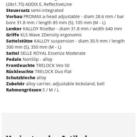
(28x1.75) ADDIX E, ReflectiveLine
Steuersatz
semi-integrated
Vorbau
PROMAX a-head adjustable - diam 28.6 mm / bar
bore 31.8 mm / length 85 mm (S), 105 mm (M - L)
Lenker
KALLOY RiseBar - diam 31.8 mm / width 640 mm
Griffe
KLS Wave 2Density ergonomic
Sattelstütze
KALLOY suspension - diam 30.9 mm / length
300 mm (S), 350 mm (M - L)
Sattel
SELLE ROYAL Essenza Moderate
Pedale
NonSlip - alloy
Frontleuchte
TRELOCK Veo 50
Rückleuchte
TRELOCK Duo Flat
Schutzbleche
alloy
Zubehör
alloy carrier, adjustable kickstand, bell
Rahmengrössen
S / M / L