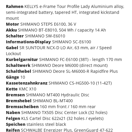
Rahmen
KELLYS e-Frame Tour Profile Lady Aluminium alloy,
semi-integrated battery, tapered HT, integrated kickstand
mount
Motor
SHIMANO STEPS E6100, 36 V
Akku
SHIMANO BT-E8010, 504 Wh / capacity 14 Ah
Schalter
SHIMANO SW-E6010
Informations-Display
SHIMANO SC-E6100
Gabel
SR SUNTOUR NCX-D LO Air, 63 mm, air / Speed
Lockout
Kurbelgarnitur
SHIMANO FC-E6100 (38T) - length 170 mm
Schaltwerk
SHIMANO Deore M6000 (direct mount)
Schalthebel
SHIMANO Deore SL-M6000-R Rapidfire Plus
Gänge
10
Kassetenzahnkranz
SHIMANO CS-HG500-10 (11-42T)
Kette
KMC X10
Bremsen
SHIMANO MT400 Hydraulic Disc
Bremshebel
SHIMANO BL-MT400
Bremsscheiben
160 mm front / 160 mm rear
Naben
SHIMANO TX505 Disc Center Lock (32 holes)
Felgen
KLS Cartel Disc 622x21 (32 holes / eyelets)
Speichen
stainless steel black
Reifen
SCHWALBE Energizer Plus, GreenGuard 47-622