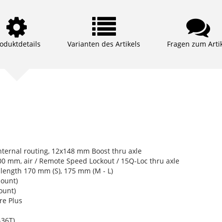
oduktdetails
Varianten des Artikels
Fragen zum Arti
ternal routing, 12x148 mm Boost thru axle
0 mm, air / Remote Speed Lockout / 15Q-Loc thru axle
ength 170 mm (S), 175 mm (M - L)
ount)
ount)
e Plus
36T)