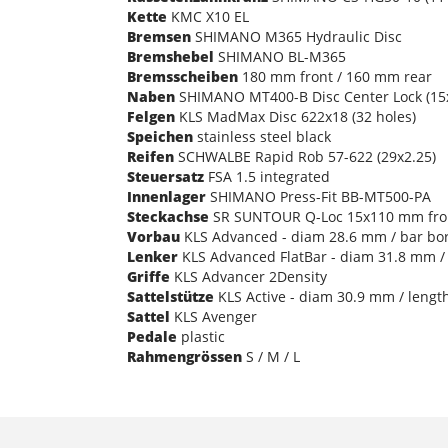
Kette
KMC X10 EL
Bremsen
SHIMANO M365 Hydraulic Disc
Bremshebel
SHIMANO BL-M365
Bremsscheiben
180 mm front / 160 mm rear
Naben
SHIMANO MT400-B Disc Center Lock (15
Felgen
KLS MadMax Disc 622x18 (32 holes)
Speichen
stainless steel black
Reifen
SCHWALBE Rapid Rob 57-622 (29x2.25)
Steuersatz
FSA 1.5 integrated
Innenlager
SHIMANO Press-Fit BB-MT500-PA
Steckachse
SR SUNTOUR Q-Loc 15x110 mm fro
Vorbau
KLS Advanced - diam 28.6 mm / bar bore
Lenker
KLS Advanced FlatBar - diam 31.8 mm / 
Griffe
KLS Advancer 2Density
Sattelstütze
KLS Active - diam 30.9 mm / lengt
Sattel
KLS Avenger
Pedale
plastic
Rahmengrössen
S / M / L