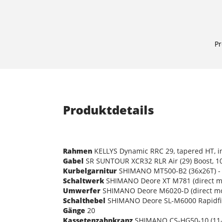
Pr
Produktdetails
Rahmen
KELLYS Dynamic RRC 29, tapered HT, in
Gabel
SR SUNTOUR XCR32 RLR Air (29) Boost, 10
Kurbelgarnitur
SHIMANO MT500-B2 (36x26T) - l
Schaltwerk
SHIMANO Deore XT M781 (direct m
Umwerfer
SHIMANO Deore M6020-D (direct m
Schalthebel
SHIMANO Deore SL-M6000 Rapidfir
Gänge
20
Kassetenzahnkranz
SHIMANO CS-HG50-10 (11-