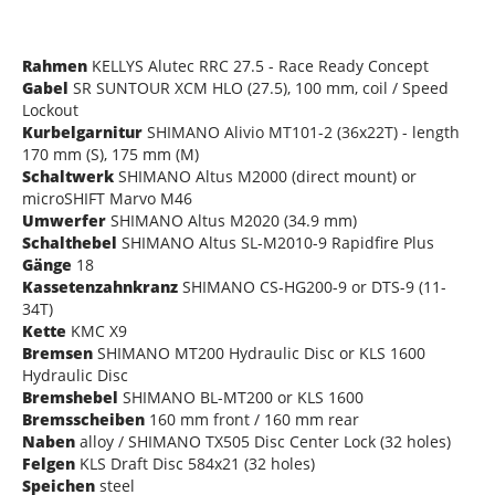
Rahmen
KELLYS Alutec RRC 27.5 - Race Ready Concept
Gabel
SR SUNTOUR XCM HLO (27.5), 100 mm, coil / Speed
Lockout
Kurbelgarnitur
SHIMANO Alivio MT101-2 (36x22T) - length
170 mm (S), 175 mm (M)
Schaltwerk
SHIMANO Altus M2000 (direct mount) or
microSHIFT Marvo M46
Umwerfer
SHIMANO Altus M2020 (34.9 mm)
Schalthebel
SHIMANO Altus SL-M2010-9 Rapidfire Plus
Gänge
18
Kassetenzahnkranz
SHIMANO CS-HG200-9 or DTS-9 (11-
34T)
Kette
KMC X9
Bremsen
SHIMANO MT200 Hydraulic Disc or KLS 1600
Hydraulic Disc
Bremshebel
SHIMANO BL-MT200 or KLS 1600
Bremsscheiben
160 mm front / 160 mm rear
Naben
alloy / SHIMANO TX505 Disc Center Lock (32 holes)
Felgen
KLS Draft Disc 584x21 (32 holes)
Speichen
steel