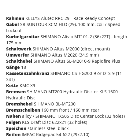
Rahmen
KELLYS Alutec RRC 29 - Race Ready Concept
Gabel
SR SUNTOUR XCM HLO (29), 100 mm, coil / Speed
Lockout
Kurbelgarnitur
SHIMANO Alivio MT101-2 (36x22T) - length
175 mm
Schaltwerk
SHIMANO Altus M2000 (direct mount)
Umwerfer
SHIMANO Altus M2020 (34.9 mm)
Schalthebel
SHIMANO Altus SL-M2010-9 Rapidfire Plus
Gänge
18
Kassetenzahnkranz
SHIMANO CS-HG200-9 or DTS-9 (11-
34T)
Kette
KMC X9
Bremsen
SHIMANO MT200 Hydraulic Disc or KLS 1600
Hydraulic Disc
Bremshebel
SHIMANO BL-MT200
Bremsscheiben
160 mm front / 160 mm rear
Naben
alloy / SHIMANO TX505 Disc Center Lock (32 holes)
Felgen
KLS Draft Disc 622x21 (32 holes)
Speichen
stainless steel black
Reifen
IMPAC Ridgepac 54-622 (29x2.10)